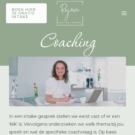
Ga
BOEK HIER
naar
JE GRATIS
INTAKE
de
inhoud
Coaching
In een intake gesprek stellen we eerst vast of er een
‘klik’ is. Vervolgens onderzoeken we welk thema bij jou
speelt en wat de specifieke coachvraag is. Op basis