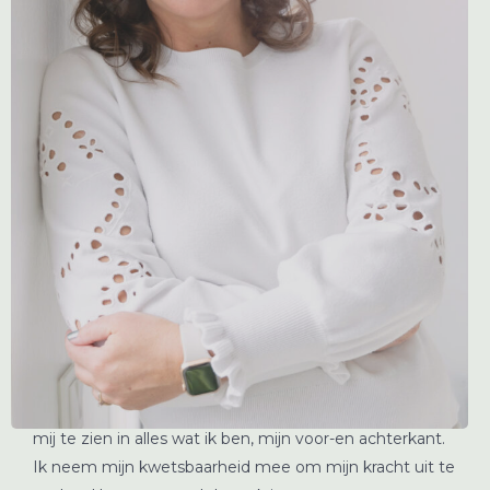
organisaties verder te helpen in hun ontwikkeling. Ik
heb dat met veel plezier en voldoening gedaan tijdens
mijn 20-jarige carrière in een Corporate omgeving. De
overstap naar zelfstandig coach en trainer was logisch
om mijn reis en ontwikkeling door te kunnen geven.
Ik ben een verbinder en zorg graag voor anderen. Mijn
plek in het gezin als enig kind houdt daar ook verband
mee. Ik heb geleerd ook voor mijzelf te mogen zorgen
en dat je pas lief kan hebben met betekenis als je van
jezelf houdt.
Ik schroom niet om de vinger op de zere plek te
leggen, de roze olifant in de kamer te benoemen
zonder daar over te oordelen. Ik vind het belangrijk dat
het ongezegde, gezegd wordt en plek krijgt.
Je krijgt
mij te zien in alles wat ik ben, mijn voor-en achterkant.
Ik neem mijn kwetsbaarheid mee om mijn kracht uit te