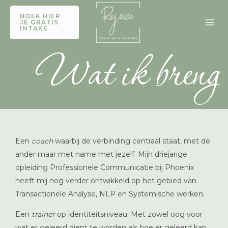
Ga
BOEK HIER
naar
JE GRATIS
INTAKE
de
inhoud
Wat ik breng
Een
coach
waarbij de verbinding centraal staat, met de
ander maar met name met jezelf. Mijn driejarige
opleiding Professionele Communicatie bij Phoenix
heeft mij nog verder ontwikkeld op het gebied van
Transactionele Analyse, NLP en Systemische werken.
Een
trainer
op identiteitsniveau. Met zowel oog voor
wat er geleerd dient te worden als hoe er geleerd kan