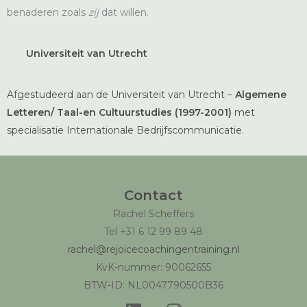
benaderen zoals
zij
dat willen.
Universiteit van Utrecht
Afgestudeerd aan de Universiteit van Utrecht –
Algemene
Letteren/ Taal-en Cultuurstudies (1997-2001)
met
specialisatie Internationale Bedrijfscommunicatie.
Contact
Rachel Scheffers
Tel +31 6 12 99 89 48
rachel@rejoicecoachingentraining.nl
KvK-nummer: 90062655
BTW-ID: NL0047790500B36